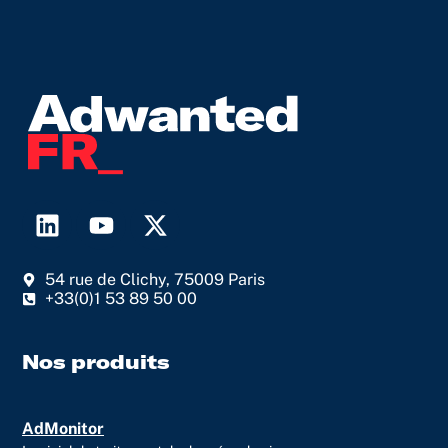
L
Y
X
i
o
-
n
u
t
54 rue de Clichy, 75009 Paris
k
t
w
+33(0)1 53 89 50 00
e
u
i
d
b
t
i
e
t
Nos produits
n
e
r
AdMonitor