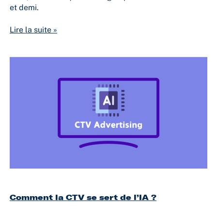
et demi.
Lire la suite »
Comment
la
CTV
se
sert
de
l’IA
?
Comment la CTV se sert de l’IA ?