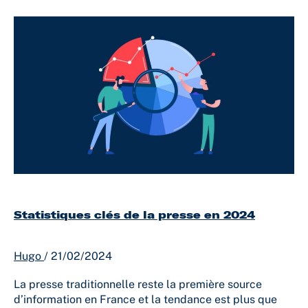
Statistiques
clés
de
la
presse
en
2024
Statistiques clés de la presse en 2024
Hugo
/
21/02/2024
La presse traditionnelle reste la première source
d’information en France et la tendance est plus que