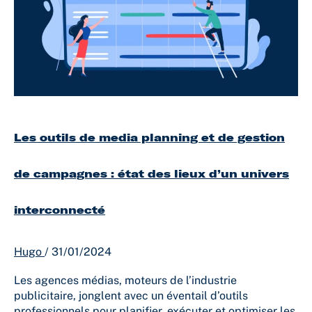
planning
et
de
gestion
de
campagnes
:
état
des
Les outils de media planning et de gestion
lieux
d’un
univers
de campagnes : état des lieux d’un univers
interconnecté
interconnecté
Hugo
/
31/01/2024
Les agences médias, moteurs de l’industrie
publicitaire, jonglent avec un éventail d’outils
professionnels pour planifier, exécuter et optimiser les