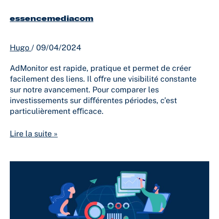
essencemediacom
Hugo
/
09/04/2024
AdMonitor est rapide, pratique et permet de créer
facilement des liens. Il oﬀre une visibilité constante
sur notre avancement. Pour comparer les
investissements sur diﬀérentes périodes, c’est
particulièrement eﬃcace.
Lire la suite »
L’écosystème
d’outils
qui
facilite
vos