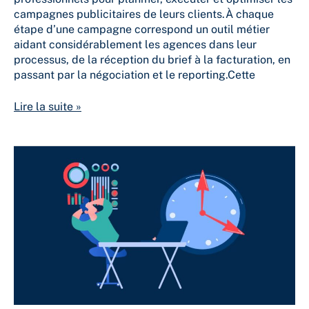
campagnes publicitaires de leurs clients.À chaque
étape d’une campagne correspond un outil métier
aidant considérablement les agences dans leur
processus, de la réception du brief à la facturation, en
passant par la négociation et le reporting.Cette
Lire la suite »
Libérez
le
potentiel
stratégique
de
votre
agence
média