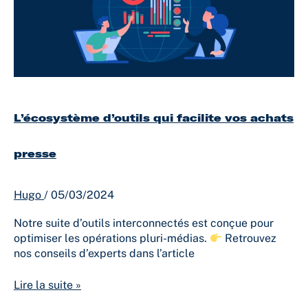
achats
presse
L’écosystème d’outils qui facilite vos achats
presse
Hugo
/
05/03/2024
Notre suite d’outils interconnectés est conçue pour
optimiser les opérations pluri-médias.
Retrouvez
nos conseils d’experts dans l’article
Lire la suite »