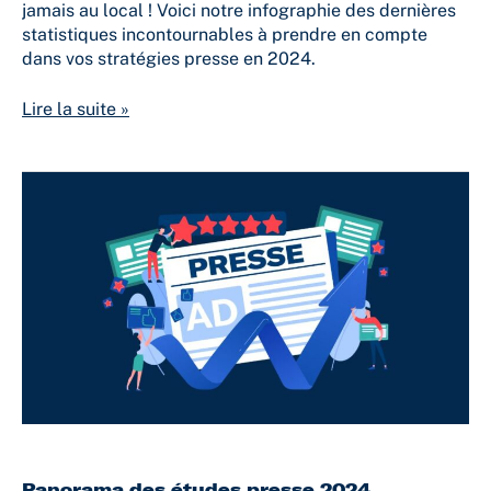
jamais au local ! Voici notre infographie des dernières
statistiques incontournables à prendre en compte
dans vos stratégies presse en 2024.
Lire la suite »
Panorama
des
études
presse
2024
Panorama des études presse 2024