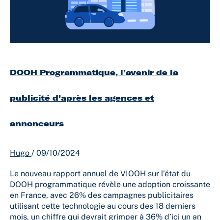
d’après
les
agences
et
annonceurs
DOOH Programmatique, l’avenir de la
publicité d’après les agences et
annonceurs
Hugo
/
09/10/2024
Le nouveau rapport annuel de VIOOH sur l’état du
DOOH programmatique révèle une adoption croissante
en France, avec 26% des campagnes publicitaires
utilisant cette technologie au cours des 18 derniers
mois, un chiffre qui devrait grimper à 36% d’ici un an