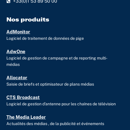
+33(0)1 53 89 50 00
e
u
i
d
b
t
i
e
t
Nos produits
n
e
AdMonitor
r
Logiciel de traitement de données de pige
AdwOne
Logiciel de gestion de campagne et de reporting multi-
médias
Allocator
Saisie de briefs et optimisateur de plans médias
CTS Broadcast
Logiciel de gestion d’antenne pour les chaînes de télévision
The Media Leader
Actualités des médias , de la publicité et événements