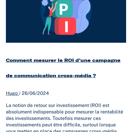
d’une
campagne
de
communication
cross-
média
?
Comment mesurer le ROI d’une campagne
de communication cross-média ?
Hugo
/
26/06/2024
La notion de retour sur investissement (ROI) est
absolument indispensable pour mesurer la rentabilité
des investissements. Toutefois mesurer ces
investissements peut être difficile, surtout lorsque
vous mettez en place des campagnes cross-média.