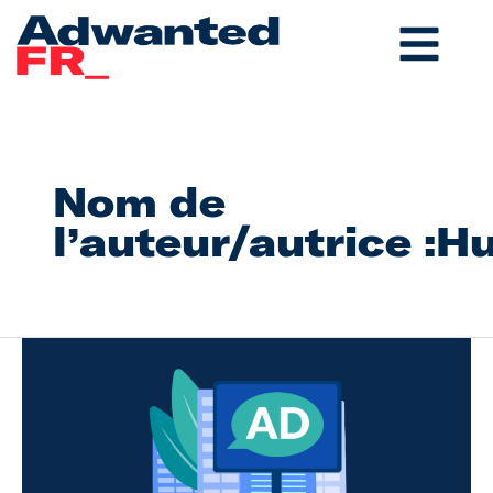
Aller
au
contenu
Nom de
l’auteur/autrice :H
DOOH
Programmatique,
l’avenir
de
la
publicité