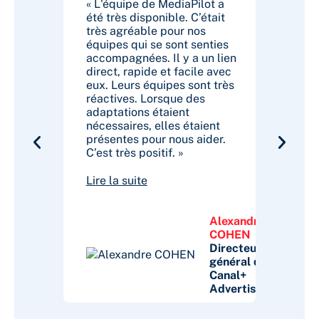
nt, je
« L'équipe de MediaPilot a
« Media
t un
été très disponible. C’était
fluidité.
 qui
très agréable pour nos
plus ra
 toujours
équipes qui se sont senties
utilisé
aPilot. »
accompagnées. Il y a un lien
ainsi m
direct, rapide et facile avec
L’intégr
eux. Leurs équipes sont très
l’acco
Vincent
réactives. Lorsque des
change
BUFFIN
adaptations étaient
sont to
CEO
nécessaires, elles étaient
nous so
chez
présentes pour nous aider.
date de 
KETIL
C’est très positif. »
MediaPi
Lire la suite
Alexandre
COHEN
Directeur
général de
Canal+
Advertising