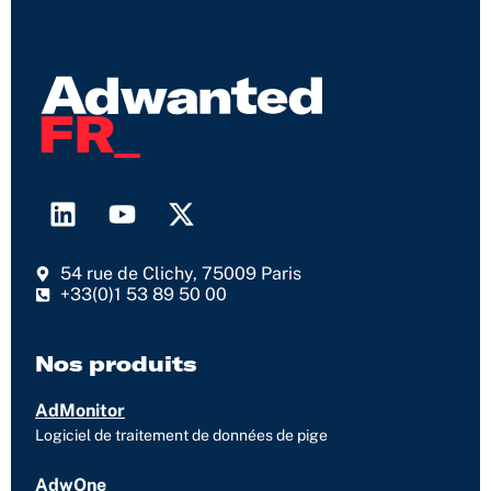
L
Y
X
i
o
-
n
u
t
54 rue de Clichy, 75009 Paris
k
t
w
+33(0)1 53 89 50 00
e
u
i
d
b
t
i
e
t
Nos produits
n
e
AdMonitor
r
Logiciel de traitement de données de pige
AdwOne