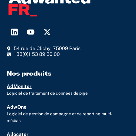
L
Y
X
i
o
-
n
u
t
54 rue de Clichy, 75009 Paris
k
t
w
+33(0)1 53 89 50 00
e
u
i
d
b
t
i
e
t
Nos produits
n
e
AdMonitor
r
Logiciel de traitement de données de pige
AdwOne
Logiciel de gestion de campagne et de reporting multi-
médias
Allocator