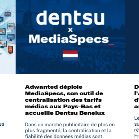
Adwanted déploie
D
MediaSpecs, son outil de
l
centralisation des tarifs
d
médias aux Pays-Bas et
a
accueille Dentsu Benelux
Le
es
su
Dans un marché publicitaire de plus en
ré
plus fragmenté, la centralisation et la
Fr
fiabilité des données médias sont