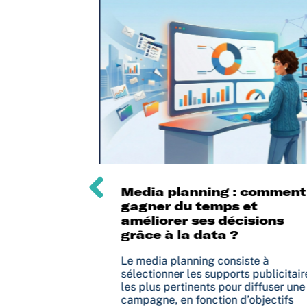
rland
Media planning : comment
ssance
gagner du temps et
améliorer ses décisions
continue de
grâce à la data ?
ur le marché
e de nouveaux
Le media planning consiste à
sateurs. Après
sélectionner les supports publicitair
les plus pertinents pour diffuser une
campagne, en fonction d’objectifs