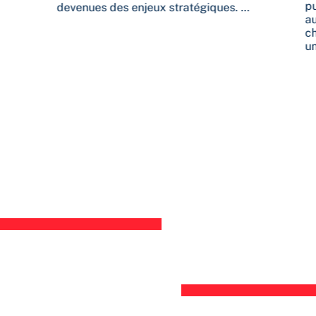
pu
devenues des enjeux stratégiques. …
au
ch
un