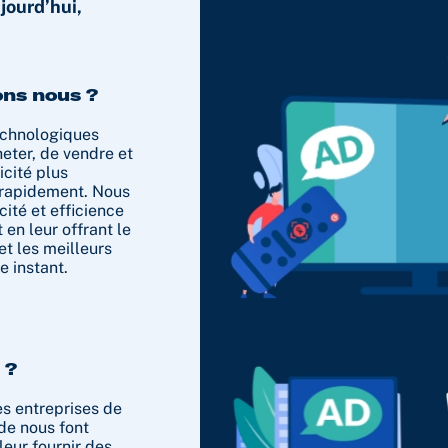
ourd’hui,
ons nous ?
chnologiques
eter, de vendre et
icité plus
 rapidement. Nous
ité et efficience
 en leur offrant le
et les meilleurs
e instant.
 ?
s entreprises de
e nous font
leur fournir des