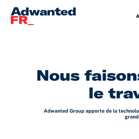
Aller
au
A
contenu
Nous faison
le tra
Adwanted Group apporte de la technologie
grand