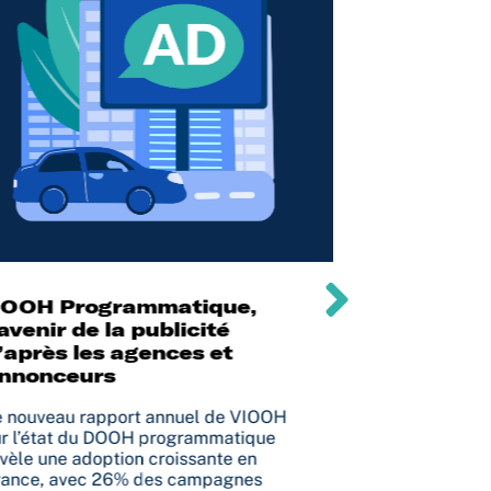
OOH Programmatique,
Comment m
’avenir de la publicité
d’une cam
’après les agences et
communica
nnonceurs
?
 nouveau rapport annuel de VIOOH
La notion de re
r l’état du DOOH programmatique
(ROI) est abso
vèle une adoption croissante en
pour mesurer la
ance, avec 26% des campagnes
investissement