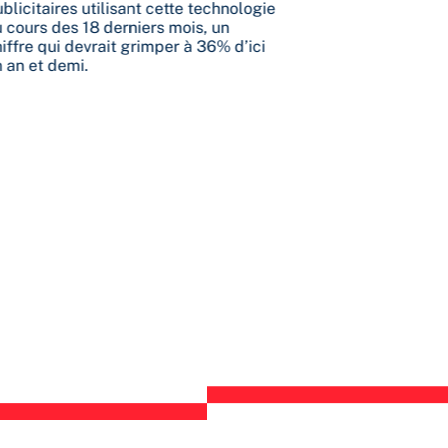
blicitaires utilisant cette technologie
investissements
 cours des 18 derniers mois, un
surtout lorsqu
iffre qui devrait grimper à 36% d’ici
des campagnes
 an et demi.
pourquoi, nous
sujet et vous g
ROI.