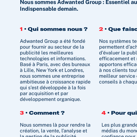
Nous sommes Adwanted Group : Essentiel auj
Indispensable demain.
1
• Qui sommes nous ?
2
• Que fais
Adwanted Group a été fondé
Nos systèmes te
pour fournir au secteur de la
permettent d’ach
publicité les meilleures
d’évaluer la publ
technologies et informations.
efficacement et
Basé à Paris, avec des bureaux
apportons efficac
à Lille, New York et Londres,
à nos clients tout
nous sommes une entreprise
meilleur service 
ambitieuse à croissance rapide
conseils à chaqu
qui s’est développée à la fois
par acquisition et par
développement organique.
3
• Comment ?
4
• Pour qui
Nous sommes là pour rendre la
Les plus grande
création, la vente, l’analyse et
médias du mond
la gestion de la publicité
confiance pour 