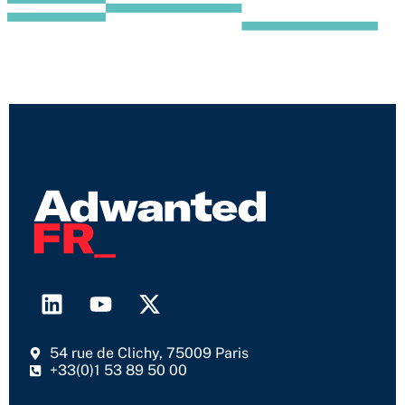
L
Y
X
i
o
-
n
u
t
54 rue de Clichy, 75009 Paris
k
t
w
+33(0)1 53 89 50 00
e
u
i
d
b
t