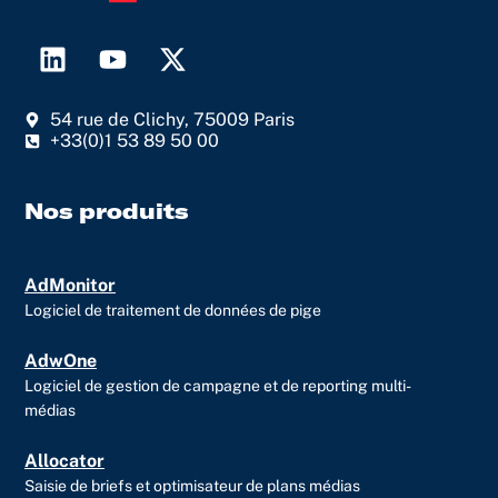
L
Y
X
i
o
-
n
u
t
54 rue de Clichy, 75009 Paris
k
t
w
+33(0)1 53 89 50 00
e
u
i
d
b
t
i
e
t
Nos produits
n
e
r
AdMonitor
Logiciel de traitement de données de pige
AdwOne
Logiciel de gestion de campagne et de reporting multi-
médias
Allocator
Saisie de briefs et optimisateur de plans médias