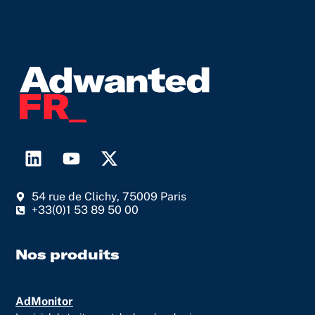
L
Y
X
i
o
-
n
u
t
54 rue de Clichy, 75009 Paris
k
t
w
+33(0)1 53 89 50 00
e
u
i
d
b
t
i
e
t
Nos produits
n
e
r
AdMonitor