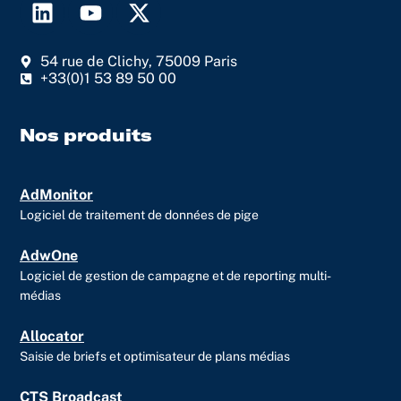
L
Y
X
i
o
-
n
u
t
54 rue de Clichy, 75009 Paris
k
t
w
+33(0)1 53 89 50 00
e
u
i
d
b
t
i
e
t
Nos produits
n
e
r
AdMonitor
Logiciel de traitement de données de pige
AdwOne
Logiciel de gestion de campagne et de reporting multi-
médias
Allocator
Saisie de briefs et optimisateur de plans médias
CTS Broadcast