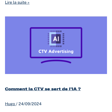
Lire la suite »
Comment
la
CTV
se
sert
de
l’IA
?
Comment la CTV se sert de l’IA ?
Hugo
/
24/09/2024