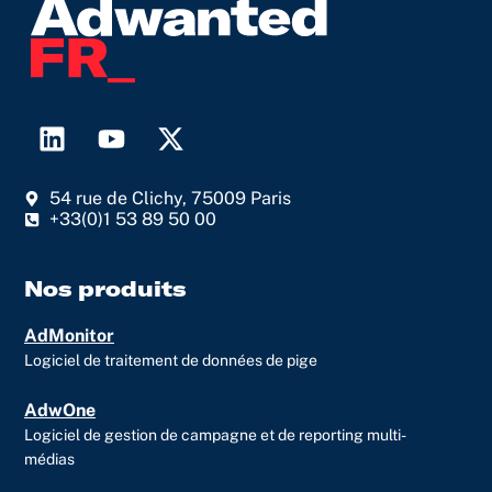
L
Y
X
i
o
-
n
u
t
54 rue de Clichy, 75009 Paris
k
t
w
+33(0)1 53 89 50 00
e
u
i
d
b
t
i
e
t
Nos produits
n
e
AdMonitor
r
Logiciel de traitement de données de pige
AdwOne
Logiciel de gestion de campagne et de reporting multi-
médias