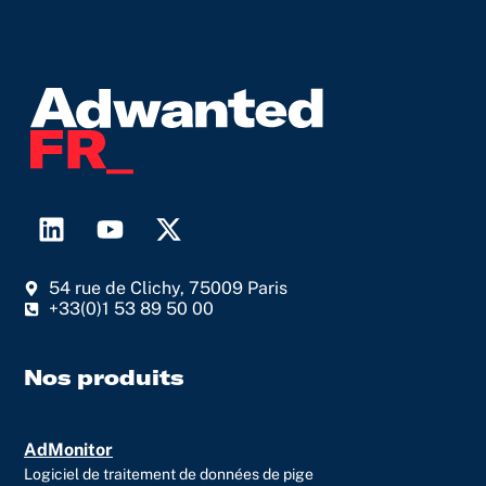
L
Y
X
i
o
-
n
u
t
54 rue de Clichy, 75009 Paris
k
t
w
+33(0)1 53 89 50 00
e
u
i
d
b
t
i
e
t
Nos produits
n
e
r
AdMonitor
Logiciel de traitement de données de pige