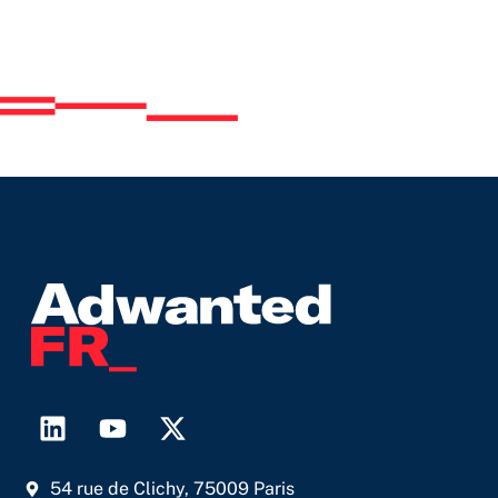
L
Y
X
i
o
-
n
u
t
54 rue de Clichy, 75009 Paris
k
t
w