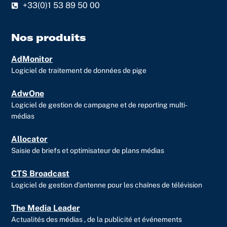
+33(0)1 53 89 50 00
e
u
i
d
b
t
i
e
t
Nos produits
n
e
AdMonitor
r
Logiciel de traitement de données de pige
AdwOne
Logiciel de gestion de campagne et de reporting multi-
médias
Allocator
Saisie de briefs et optimisateur de plans médias
CTS Broadcast
Logiciel de gestion d’antenne pour les chaînes de télévision
The Media Leader
Actualités des médias , de la publicité et événements