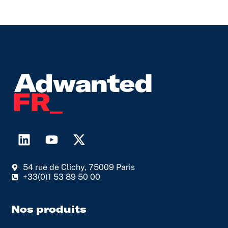
L
Y
X
i
o
-
n
u
t
54 rue de Clichy, 75009 Paris
k
t
w
+33(0)1 53 89 50 00
e
u
i
d
b
t
i
e
t
Nos produits
n
e