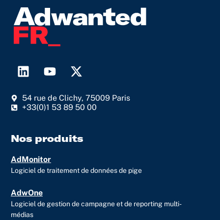
L
Y
X
i
o
-
n
u
t
54 rue de Clichy, 75009 Paris
k
t
w
+33(0)1 53 89 50 00
e
u
i
d
b
t
i
e
t
Nos produits
n
e
AdMonitor
r
Logiciel de traitement de données de pige
AdwOne
Logiciel de gestion de campagne et de reporting multi-
médias