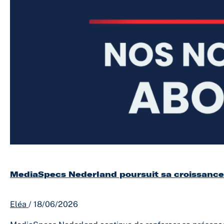
MediaSpecs Nederland poursuit sa croissance
Eléa
/
18/06/2026