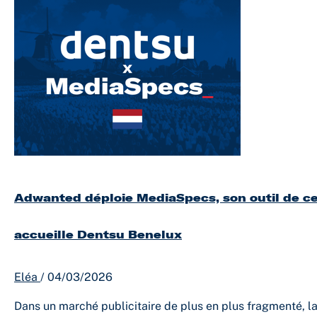
MediaSpecs,
son
outil
de
centralisation
des
tarifs
médias
aux
Pays-
Bas
et
Adwanted déploie MediaSpecs, son outil de cen
accueille
Dentsu
Benelux
accueille Dentsu Benelux
Eléa
/
04/03/2026
Dans un marché publicitaire de plus en plus fragmenté, la 