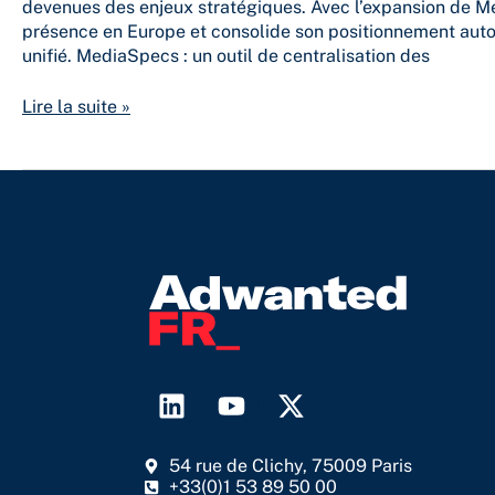
devenues des enjeux stratégiques. Avec l’expansion de 
présence en Europe et consolide son positionnement autour
unifié. MediaSpecs : un outil de centralisation des
Lire la suite »
L
Y
X
i
o
-
n
u
t
54 rue de Clichy, 75009 Paris
k
t
w
+33(0)1 53 89 50 00