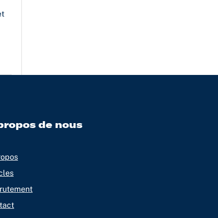
et
propos de nous
ropos
cles
rutement
tact