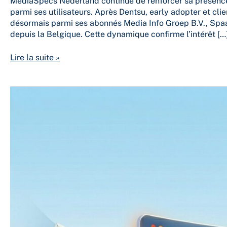
MediaSpecs Nederland continue de renforcer sa présence
parmi ses utilisateurs. Après Dentsu, early adopter et c
désormais parmi ses abonnés Media Info Groep B.V., Spaa
depuis la Belgique. Cette dynamique confirme l’intérêt […
Lire la suite »
Media
planning
:
comment
gagner
du
temps
et
améliorer
ses
décisions
grâce
à