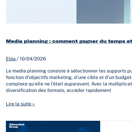
Media planning : comment gagner du temps et a
Eléa
/
10/04/2026
Le media planning consiste à sélectionner les supports pu
fonction d’objectifs marketing, d’une cible et d’un budget
complexe qu’elle ne l’était auparavant. Avec la multiplicat
diversification des formats, accéder rapidement
Lire la suite »
Adwanted
déploie