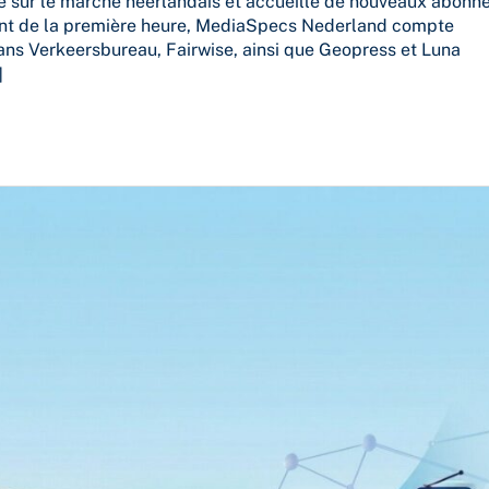
 sur le marché néerlandais et accueille de nouveaux abonn
lient de la première heure, MediaSpecs Nederland compte
ns Verkeersbureau, Fairwise, ainsi que Geopress et Luna
]