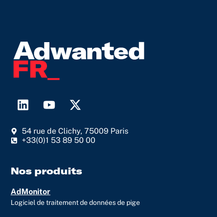
L
Y
X
i
o
-
n
u
t
54 rue de Clichy, 75009 Paris
k
t
w
+33(0)1 53 89 50 00
e
u
i
d
b
t
i
e
t
Nos produits
n
e
AdMonitor
r
Logiciel de traitement de données de pige