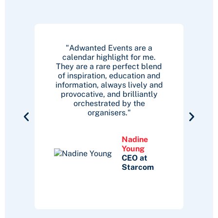
key
"Adwanted Events are a
"T
tion
calendar highlight for me.
sou
op
They are a rare perfect blend
f
ts a
of inspiration, education and
boo
king
information, always lively and
goo
provocative, and brilliantly
orchestrated by the
organisers."
en
ndèkó
f
Nadine
al
Young
cer
CEO at
Co-
Starcom
der
icycle
on