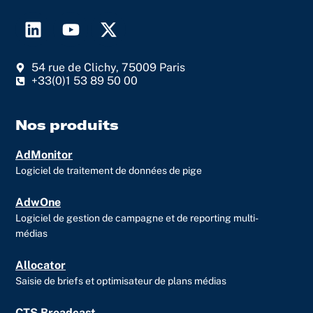
L
Y
X
i
o
-
n
u
t
54 rue de Clichy, 75009 Paris
k
t
w
+33(0)1 53 89 50 00
e
u
i
d
b
t
i
e
t
Nos produits
n
e
AdMonitor
r
Logiciel de traitement de données de pige
AdwOne
Logiciel de gestion de campagne et de reporting multi-
médias
Allocator
Saisie de briefs et optimisateur de plans médias
CTS Broadcast